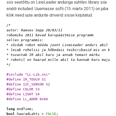
siis seetõttu on LineLeader anduriga suhtlev library siia
eraldi included. Uuemasse softi (15. märts 2011) on juba
kõik need uute andurite driverid sisse kirjutatud.
/*

autor: Ramses Sepp 20/03/11

robomiku 2011 kevad karupäästmise programm

selles programmis:

* sõidab robot mööda joont LineLeader anduri abil

* leiab rohelisi ja hõbedasi teibiribasid mis on kann
* tuvastab IR abil karu ja annab temast märku

* robotil on haarad mille abil ta kannab karu majast 
*/

#include "LL-Lib.nxc"

#define IR_TOUCH S1

#define I2C_SENSOR S2

#define COLOR S3

#define LIGHT S4

#define LL_ADDR 0x04

long 
bool 
haaradLahti = 
FALSE