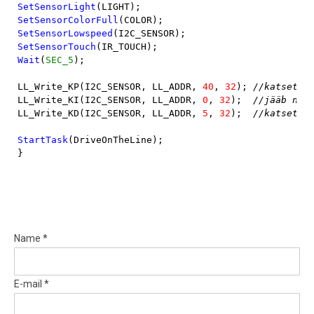
SetSensorLight
SetSensorColorFull
SetSensorLowspeed
SetSensorTouch
Wait
(
SEC_5
);

LL_Write_KP(I2C_SENSOR, LL_ADDR, 
40
, 
32
); 
LL_Write_KI(I2C_SENSOR, LL_ADDR, 
0
, 
32
);  
LL_Write_KD(I2C_SENSOR, LL_ADDR, 
5
, 
32
);  
//katsetada
StartTask
(DriveOnTheLine);

}
Name *
E-mail *