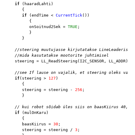
if 
(haaradLahti)

      {

if 
(endTime < 
CurrentTick
())

         {

         onSoitnud2Sek = 
TRUE
;

         }

      }

//steering muutujasse kirjutatakse LineLeaderist s
   //mida kasutatakse mootorite juhtimisel

steering = LL_ReadSteering(I2C_SENSOR, LL_ADDR);

//see If lause on vajalik, et steering oleks vahem
if
(steering > 
127
)

      {

      steering = steering - 
256
;

      }

// kui robot sõidab üles siis on baasKiirus 40, al
if 
(mulOnKaru)

      {

      baasKiirus = 
30
;

      steering = steering / 
3
;
