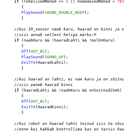
if 
(rohelisedMehed == 
3 
|| hobedasedMehed > 
70
)

      {

PlaySound
(
SOUND_DOUBLE_BEEP
);

      }

//kui IR_sensor näeb karu, haarad on kinni ja mul 
   //siis annab sellest heliga märku:P

if 
(naebKaru && !haaradLahti && !mulOnKaru)

      {

Off
(
OUT_BC
);

PlaySound
(
SOUND_UP
);

ExitTo
(HaaradLahti);

      }

//kui haarad on lahti, ei näe karu ja on sõitnud 2
   //siis paneb haarad kinni

if 
(haaradLahti && !naebKaru && onSoitnud2Sek)

      {

Off
(
OUT_BC
);

ExitTo
(HaaradKinni);

      }

//kui robot on haarad lahti teinud siis ta sõidab 
   //enne kui hakkab kontrollima kas on tarvis haaras