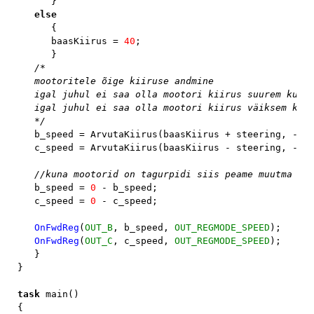
      }

else

{

      baasKiirus = 
40
;

      }

/*

   mootoritele õige kiiruse andmine

   igal juhul ei saa olla mootori kiirus suurem kui 1
   igal juhul ei saa olla mootori kiirus väiksem kui 
   */

b_speed = ArvutaKiirus(baasKiirus + steering, -
10
   c_speed = ArvutaKiirus(baasKiirus - steering, -
10
//kuna mootorid on tagurpidi siis peame muutma vää
b_speed = 
0 
- b_speed;

   c_speed = 
0 
- c_speed;

OnFwdReg
(
OUT_B
, b_speed, 
OUT_REGMODE_SPEED
);

OnFwdReg
(
OUT_C
, c_speed, 
OUT_REGMODE_SPEED
);

   }

}

task 
main()
