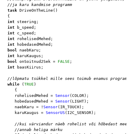
task 
DriveOnTheLine()

int 
int 
int 
int 
int 
bool 
int 
bool 
onSoitnud2Sek = 
FALSE
int 
baasKiirus;

while 
(
TRUE
)

   {

   rohelisedMehed = 
Sensor
(COLOR);

   hobedasedMehed = 
Sensor
(LIGHT);

   naebKaru = !
Sensor
(IR_TOUCH);

   karuKaugus = 
SensorUS
(I2C_SENSOR);

//kui värviandur näeb rohelist või hõbedast meest 
   //annab heliga märku
