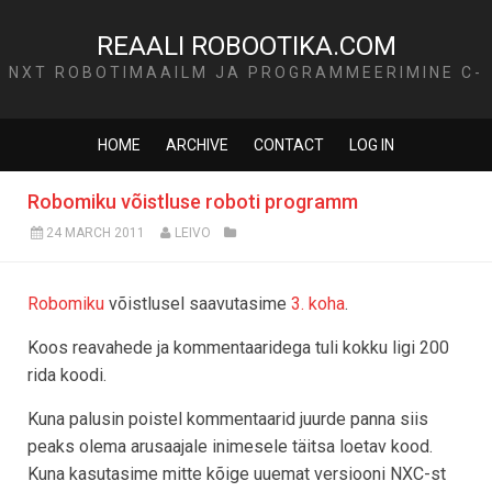
REAALI ROBOOTIKA.COM
NXT ROBOTIMAAILM JA PROGRAMMEERIMINE C-
KEELES
HOME
ARCHIVE
CONTACT
LOG IN
Robomiku võistluse roboti programm
24 MARCH 2011
LEIVO
Robomiku
võistlusel saavutasime
3. koha
.
Koos reavahede ja kommentaaridega tuli kokku ligi 200
rida koodi.
Kuna palusin poistel kommentaarid juurde panna siis
peaks olema arusaajale inimesele täitsa loetav kood.
Kuna kasutasime mitte kõige uuemat versiooni NXC-st