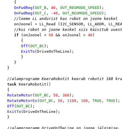
   {

OnFwdReg
(
OUT_B
, 
40
, 
OUT_REGMODE_SPEED
);

OnFwdReg
(
OUT_C
, -
40
, 
OUT_REGMODE_SPEED
);

//loeme LL andurist kas robot on joone keskel

onJoonel = LL_Read (I2C_SENSOR, LL_ADDR, LL_READ_A
//kui robot on joone keskel siis käivitub uuesti p
if 
(onJoonel < 
50 
&& onJoonel > 
40
)

      {

Off
(
OUT_BC
);

ExitTo
(DriveOnTheLine);

      }

   }

}

task 
KeeraRobotit()

RotateMotor
(
OUT_BC
, 
50
, 
360
RotateMotorEx
(
OUT_BC
, 
50
, 
1100
, 
100
, 
TRUE
, 
TRUE
Off
(
OUT_BC
ExitTo
(DriveOnTheLine);

}

//alamprogramm DriveOnTheLine on joone jälgimise, kan