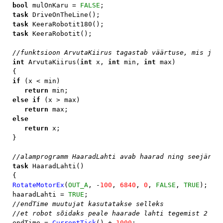
bool 
mulOnKaru = 
FALSE
task 
task 
task 
KeeraRobotit();

int 
ArvutaKiirus(
int 
x, 
int 
min, 
int 
max)

if 
(x < min)

return 
else if 
(x > max)

return 
else

   return 
x;

}

task 
HaaradLahti()

RotateMotorEx
(
OUT_A
, -
100
, 
6840
, 
0
, 
FALSE
, 
TRUE
);

haaradLahti = 
TRUE
//endTime muutujat kasutatakse selleks 

endTime = 
CurrentTick
() + 
1000