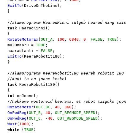
ExitTo
(DriveOnTheLine);

}

task 
HaaradKinni()

RotateMotorEx
(
OUT_A
, 
100
, 
6840
, 
0
, 
FALSE
, 
TRUE
);

mulOnKaru = 
TRUE
;

haaradLahti = 
FALSE
ExitTo
(KeeraRobotit180);

}

//alamprogramm KeeraRobotit180 keerab robotit 180 kra
task 
KeeraRobotit180()

int 
RotateMotor
(
OUT_BC
, 
40
, 
360
OnFwdReg
(
OUT_B
, 
40
, 
OUT_REGMODE_SPEED
OnFwdReg
(
OUT_C
, -
40
, 
OUT_REGMODE_SPEED
Wait
(
1000
while 
(
TRUE
)
