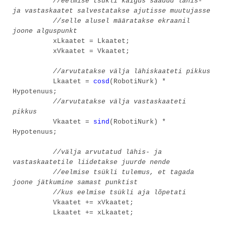
//eelmise tsükli käigus saadud lähis-
ja vastaskaatet salvestatakse ajutisse muutujasse
//selle alusel määratakse ekraanil
joone alguspunkt
xLkaatet = Lkaatet;
xVkaatet = Vkaatet;
//arvutatakse välja lähiskaateti pikkus
Lkaatet =
cosd
(RobotiNurk) *
Hypotenuus;
//arvutatakse välja vastaskaateti
pikkus
Vkaatet =
sind
(RobotiNurk) *
Hypotenuus;
//välja arvutatud lähis- ja
vastaskaatetile liidetakse juurde nende
//eelmise tsükli tulemus, et tagada
joone jätkumine samast punktist
//kus eelmise tsükli aja lõpetati
Vkaatet += xVkaatet;
Lkaatet += xLkaatet;