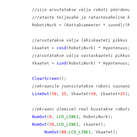
//siin arvutatakse välja roboti pöördenurk
//rataste teljevahe ja ratastevaheline kra
RobotiNurk = (RattaDiameeter * suund)/(Rat
//arvutatakse välja lähiskaateti pikkus
Lkaatet = 
cosd
(RobotiNurk) * Hypotenuus;
//arvutatakse välja vastaskaateti pikkus
Vkaatet = 
sind
(RobotiNurk) * Hypotenuus;
ClearScreen
();
//ekraanile joonistatakse roboti suunanäid
LineOut
(
50
, 
25
, Vkaatet+
50
, Lkaatet+
25
);
//ekraani ülemisel real kuvatakse roboti n
NumOut
(
0
, 
LCD_LINE1
, RobotiNurk);
NumOut
(
50
,
LCD_LINE1
, Lkaatet);
NumOut
(
80
,
LCD_LINE1
, Vkaatet);