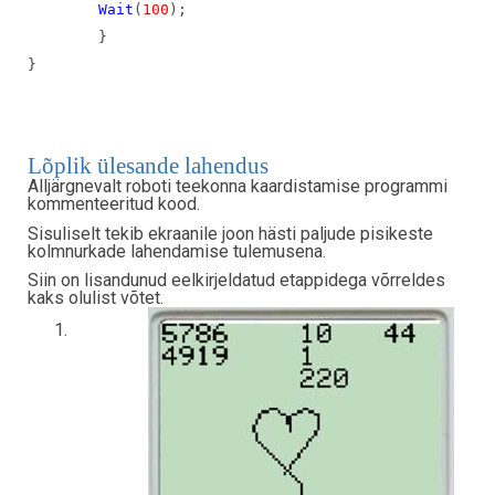
Wait
(
100
);
}
}
Lõplik ülesande lahendus
Alljärgnevalt roboti teekonna kaardistamise programmi
kommenteeritud kood.
Sisuliselt tekib ekraanile joon hästi paljude pisikeste
kolmnurkade lahendamise tulemusena.
Siin on lisandunud eelkirjeldatud etappidega võrreldes
kaks olulist võtet.
1.