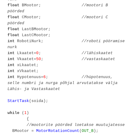
float
BMootor;
//mootori B
pöörded
float
CMootor;
//mootori C
pöörded
float
LastBMootor;
float
LastCMootor;
int
RobotiNurk;
//roboti pööramise
nurk
int
Lkaatet=
0
;
//lähiskaatet
int
Vkaatet=
50
;
//vastaskaatet
int
xLkaatet;
int
xVkaatet;
int
Hypotenuus=
6
;
//hüpotenuus,
selle numbri ja nurga põhjal arvutatakse välja
Lähis- ja Vastaskaatet
StartTask
(soida);
while
(
1
)
{
//mootorite pöörded loetakse muutujatesse
BMootor =
MotorRotationCount
(
OUT_B
);