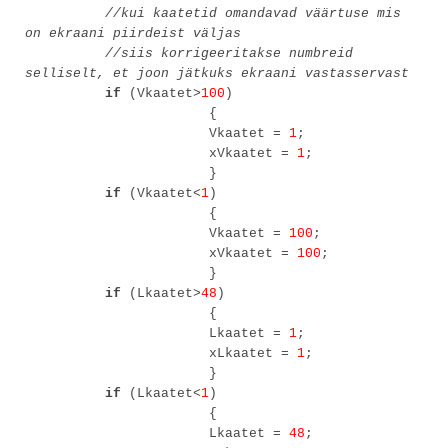
//kui kaatetid omandavad väärtuse mis
on ekraani piirdeist väljas
//siis korrigeeritakse numbreid
selliselt, et joon jätkuks ekraani vastasservast
if
(Vkaatet>
100
)
{
Vkaatet =
1
;
xVkaatet =
1
;
}
if
(Vkaatet<
1
)
{
Vkaatet =
100
;
xVkaatet =
100
;
}
if
(Lkaatet>
48
)
{
Lkaatet =
1
;
xLkaatet =
1
;
}
if
(Lkaatet<
1
)
{
Lkaatet =
48
;