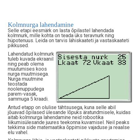
Kolmnurga lahendamine
Selle etapi eesmärk on lasta õpilastel lahendada
kolmnurk, mille kohta on teada üks teravnurk ning
hüpotenuus. Leida on tarvis lähiskaateti ja vastaskaateti
pikkused.
Lahendatud kolmnurk
tuleb kuvada ekraanil
ning peab olema
muutumises koos
nurga muutmisega.
Nurga muutmine
teostada
noolenuppudega
parem-vasak,
sammuga 5 kraadi.
Antud etapp on olulise tähtsusega, kuna selle abil
jõuavad õpilased ülesande lõpuks äratundmisele, kuidas
aitab kolmnurga lahendamine neid robootika
liikumisülesande juures teekonna kuvamisel. Neil peaks
tekkima side matemaatika õppimise vajaduse ja reaalse
elu vahel.