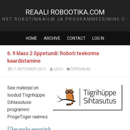
REAALI ROBOOTIKA.COM
NXT ROBOTIMAAILM JA PROGRAMMEERIMINE C-
KEELES
HOME
ARCHIVE
CONTACT
LOG IN
6. 9 klass 2 õppetundi: Roboti teekonna
kaardistamine
17 SEPTEMBER 2012
LEIVO
ÕPPEKAVAD
See materjal on
loodud Tiigrihüppe
Sihtasutuse
programmi
ProgeTiiger raames.
Ülesande eesmärk