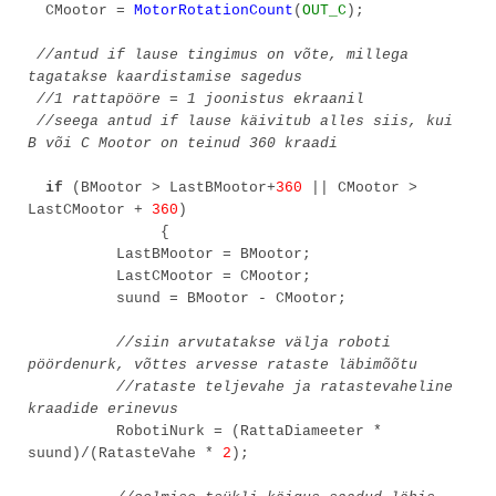
CMootor =
MotorRotationCount
(
OUT_C
);
//antud if lause tingimus on võte, millega
tagatakse kaardistamise sagedus
//1 rattapööre = 1 joonistus ekraanil
//seega antud if lause käivitub alles siis, kui
B või C Mootor on teinud 360 kraadi
if
(BMootor > LastBMootor+
360
|| CMootor >
LastCMootor +
360
)
{
LastBMootor = BMootor;
LastCMootor = CMootor;
suund = BMootor - CMootor;
//siin arvutatakse välja roboti
pöördenurk, võttes arvesse rataste läbimõõtu
//rataste teljevahe ja ratastevaheline
kraadide erinevus
RobotiNurk = (RattaDiameeter *
suund)/(RatasteVahe *
2
);