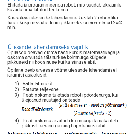
Ehitada ja programmeerida robot, mis suudab ekraanile
kuvada oma läbitud teekonna.
Käesoleva ülesande lahendamine kestab 2 robootika
tundi, kusjuures ühe tunni pikkuseks on arvestatud 2x45
min.
Ülesande lahendamiseks vajalik
Õpilased peavad olema hästi kursis matemaatikaga ja
oskama arvutada täisnurkse kolmnurga külgede
pikkuseid nii koosinuse kui ka siinuse abil.
Õpilane peab arvesse võtma ülesande lahendamisel
järgmisi asjaolusid:
1)
Ratta läbimõõt
2)
Rataste teljevahe
3)
Peab oskama tuletada roboti pöördenurga, kui
ülejäänud muutujad on teada
4)
Peab oskama arvutada kolmnurga lähiskaateti
pikkust tervanurga ning hüpotenuusi abil