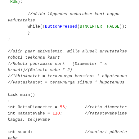
TRUE
);
//sõidu lõppedes oodatakse kuni nuppu
vajutatakse
while
(!
ButtonPressed
(
BTNCENTER
,
FALSE
));
}
}
//siin paar abivalemit, mille alusel arvutatakse
roboti teekonna kaart
//Roboti pööramise nurk = (Diameeter * x
kraadi)/(Rataste vahe * 2)
//lähiskaatet = teravnurga koosinus * hüpotenuus
//vastaskaatet = teravnurga siinus * hüpotenuus
task
main()
{
int
RattaDiameeter =
56
;
//ratta diameeter
int
RatasteVahe =
110
;
//ratastevaheline
kaugus, teljevahe
int
suund;
//mootori pöörete
vahe