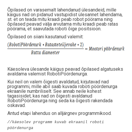
Õpilased on varasemalt lahendanud ülesandeid, mille
käigus nad on pidanud vastupidist ülesannet lahendama,
st. et on teada mitu kraadi peab robot pöörama ning
õpilased peavad välja arvutama mitu kraadi peab ratas
pöörama, et saavutada roboti õige positsioon.
Õpilased on siiani kasutanud valemit:
Käesoleva ülesande käigus peavad õpilased algatuseks
avaldama valemist RobotiPöördenurga.
Kui neil on valem õigesti avaldatud, kirjutavad nad
programmi, mille abil saab kuvada roboti pöördenurga
ekraanile numbriliselt. See annab neile kohest
tagasisidet, kas nad on õigesti avaldanud
RobotiPöördenurga ning seda ka õigesti rakendada
oskavad.
Antud etapi lahendus on alljärgnev programmikood.
//käesolev programm kuvab ekraanil roboti
pöördenurga