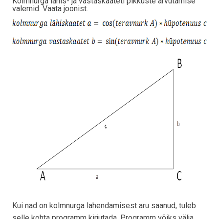
Kolmnurga lähis- ja vastaskaateti pikkuste arvutamise
valemid. Vaata joonist.
Kui nad on kolmnurga lahendamisest aru saanud, tuleb
selle kohta programm kirjutada. Programm võiks välja