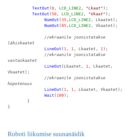
TextOut
(
0
,
LCD_LINE2
,
"Lkaat"
);
TextOut
(
50
,
LCD_LINE2
,
"Vkaat"
);
NumOut
(
35
,
LCD_LINE2
, Lkaatet);
NumOut
(
85
,
LCD_LINE2
, Vkaatet);
//ekraanile joonistatakse
lähiskaatet
LineOut
(
1
,
1
, Lkaatet,
1
);
//ekraanile joonistatakse
vastaskaatet
LineOut
(Lkaatet,
1
, Lkaatet,
Vkaatet);
//ekraanile joonistatakse
hüpotenuus
LineOut
(
1
,
1
, Lkaatet, Vkaatet);
Wait
(
100
);
}
}
Roboti liikumise suunanäidik