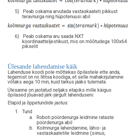
5)
Peab oskama arvutada vastaskaateti pikkust
teravnurga ning hüpotenuusi abil
6)
Peab oskama aru saada NXT
koordinaatteljestikust, mis on mõõtudega 100x64
pikselit
Ülesande lahendamise käik
Lahenduse koodi pole mõttekas õpilastele ette anda,
tegemist on nii lihtsa koodiga, et selle mahakirjutamine
võtaks aega 10 min, kuid tarkus jääks tulemata.
Ülesanne on jaotatud neljaks etapiks mille käigus
õpilased jõuavad järk-järgult lahenduseni.
Etapid ja õppetundide jaotus:
1.
Tund
a.
Roboti pöördenurga leidmine rataste
pöördenurga abil
b.
Kolmnurga lahendamine, lähis- ja
vastaskaatetite leidmine (siinus,