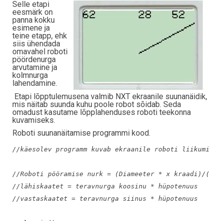
Selle etapi
eesmärk on
panna kokku
esimene ja
teine etapp, ehk
siis ühendada
omavahel roboti
pöördenurga
arvutamine ja
kolmnurga
lahendamine.
Etapi lõpptulemusena valmib NXT ekraanile suunanäidik,
mis näitab suunda kuhu poole robot sõidab. Seda
omadust kasutame lõpplahenduses roboti teekonna
kuvamiseks.
Roboti suunanäitamise programmi kood.
//käesolev programm kuvab ekraanile roboti liikumise
//Roboti pööramise nurk = (Diameeter * x kraadi)/(Ra
//lähiskaatet = teravnurga koosinu * hüpotenuus
//vastaskaatet = teravnurga siinus * hüpotenuus