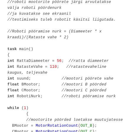
//roboti mootorite pöörete järgi arvutatakse
välja roboti pöördenurk
//ja kuvatakse see ekraanil
//testimiseks tuleb robotit käsitsi liigutada.
//Roboti pööramise nurk = (Diameeter * x
kraadi)/(Rataste vahe * 2)
task
main()
{
int
RattaDiameeter =
56
;
//ratta diameeter
int
RatasteVahe =
110
;
//ratastevaheline
kaugus, teljevahe
int
suund;
//mootori pöörete vahe
float
BMootor;
//mootori B pöörded
float
CMootor;
//mootori C pöörded
int
RobotiNurk;
//roboti pööramise nurk
while
(
1
)
{
//mootorite pöörded loetakse muutujatesse
BMootor =
MotorRotationCount
(
OUT_B
);
CMootor =
MotorRotationCount
(
OUT_C
);