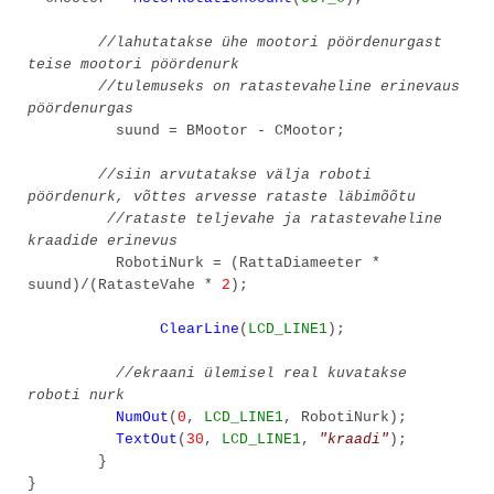
//lahutatakse ühe mootori pöördenurgast
teise mootori pöördenurk
//tulemuseks on ratastevaheline erinevaus
pöördenurgas
suund = BMootor - CMootor;
//siin arvutatakse välja roboti
pöördenurk, võttes arvesse rataste läbimõõtu
//rataste teljevahe ja ratastevaheline
kraadide erinevus
RobotiNurk = (RattaDiameeter *
suund)/(RatasteVahe *
2
);
ClearLine
(
LCD_LINE1
);
//ekraani ülemisel real kuvatakse
roboti nurk
NumOut
(
0
,
LCD_LINE1
, RobotiNurk);
TextOut
(
30
,
LCD_LINE1
,
"kraadi"
);
}
}