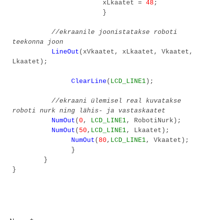
xLkaatet =
48
;
}
//ekraanile joonistatakse roboti
teekonna joon
LineOut
(xVkaatet, xLkaatet, Vkaatet,
Lkaatet);
ClearLine
(
LCD_LINE1
);
//ekraani ülemisel real kuvatakse
roboti nurk ning lähis- ja vastaskaatet
NumOut
(
0
,
LCD_LINE1
, RobotiNurk);
NumOut
(
50
,
LCD_LINE1
, Lkaatet);
NumOut
(
80
,
LCD_LINE1
, Vkaatet);
}
}
}