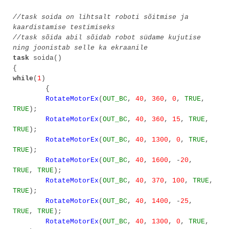
//task soida on lihtsalt roboti sõitmise ja
kaardistamise testimiseks
//task sõida abil sõidab robot südame kujutise
ning joonistab selle ka ekraanile
task
soida()
{
while
(
1
)
{
RotateMotorEx
(
OUT_BC
,
40
,
360
,
0
,
TRUE
,
TRUE
);
RotateMotorEx
(
OUT_BC
,
40
,
360
,
15
,
TRUE
,
TRUE
);
RotateMotorEx
(
OUT_BC
,
40
,
1300
,
0
,
TRUE
,
TRUE
);
RotateMotorEx
(
OUT_BC
,
40
,
1600
, -
20
,
TRUE
,
TRUE
);
RotateMotorEx
(
OUT_BC
,
40
,
370
,
100
,
TRUE
,
TRUE
);
RotateMotorEx
(
OUT_BC
,
40
,
1400
, -
25
,
TRUE
,
TRUE
);
RotateMotorEx
(
OUT_BC
,
40
,
1300
,
0
,
TRUE
,