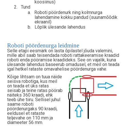
koosiinus)
2.
Tund
a.
Roboti pöördenurk ning kolmnurga
lahendamine kokku pandud (suunamõõdik
ekraanil)
b.
Lõplik ülesande lahendus
Roboti pöördenurga leidmine
Selle etapi eesmärk on lasta õpilastel jõuda valemini,
mille abil saab teisendada roboti rattakeeramise kraadid
roboti enda pööramise kraadideks. See on vajalik, kuna
ülesande lahendus baseerub omadusel, et meil on teada
igal hetkel rataste omavahelise pöördenurga vahe.
Kõige lihtsam on tuua näide
seisva robotiga, kus meil
on teada et üks ratas
seisab ja teine ratas pöörab
näiteks 360 kraadi, ehk
teeb ühe tiiru. Sellisel juhul
saame roboti
pöördenurgaks 90 kraadi,
eeldusel et rataste
teljevahe on 110 mm ja
diameeter 56 mm.