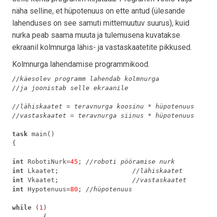
näha selline, et hüpotenuus on ette antud (ülesande
lahenduses on see samuti mittemuutuv suurus), kuid
nurka peab saama muuta ja tulemusena kuvatakse
ekraanil kolmnurga lähis- ja vastaskaatetite pikkused.
Kolmnurga lahendamise programmikood.
//käesolev programm lahendab kolmnurga
//ja joonistab selle ekraanile
//lähiskaatet = teravnurga koosinu * hüpotenuus
//vastaskaatet = teravnurga siinus * hüpotenuus
task
main()
{
int
RobotiNurk=
45
;
//roboti pööramise nurk
int
Lkaatet;
//lähiskaatet
int
Vkaatet;
//vastaskaatet
int
Hypotenuus=
80
;
//hüpotenuus
while
(
1
)
{