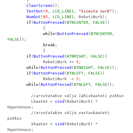
ClearScreen
();
TextOut
(
0
,
LCD_LINE1
,
"Sisesta nurk"
);
NumOut
(
85
,
LCD_LINE1
, RobotiNurk);
if
(
ButtonPressed
(
BTNCENTER
,
FALSE
))
{
while
(
ButtonPressed
(
BTNCENTER
,
FALSE
));
break
;
}
if
(
ButtonPressed
(
BTNRIGHT
,
FALSE
))
RobotiNurk +=
5
;
while
(
ButtonPressed
(
BTNRIGHT
,
FALSE
));
if
(
ButtonPressed
(
BTNLEFT
,
FALSE
))
RobotiNurk -=
5
;
while
(
ButtonPressed
(
BTNLEFT
,
FALSE
));
//arvutatakse välja lähiskaateti pikkus
Lkaatet =
cosd
(RobotiNurk) *
Hypotenuus;
//arvutatakse välja vastaskaateti
pikkus
Vkaatet =
sind
(RobotiNurk) *
Hypotenuus;