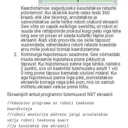
Kaardistamise sageduseks kasutatakse rataste
pöörlemist. Kui ükskõik kumb ratas teeb 360
kraadi, ehk ühe täisringi, arvutatakse ja
salvestatakse selle hetke roboti olukord ekraanil.
See võte on vajalik eelkõige seetõttu, et robot ei
suuda ühe rattapöörde jooksul kuigi palju viga teha
ning see on piisav et saada küllaltki täpne joon
ekraanil. Alati võib proovida ise selle täpsust
suurendada, vähendades roboti rataste kraadide
arvu mille jooksul toimub kaardistamine.
2.
Kolmnurga hüpotenuusi seadmine. See võimaldab
muuta ekraanile kujutatava joone pikkust ja
täpsust. Kui hüpotenuus panna liiga lühike, näiteks
2 punkti, siis on kaatetite tulemuseks ainult 1 või
0 ning joone täpsus kannatab olulisel määral. Kui
aga hüpotenuus panna liiga pikk, joonistatakse
ekraanile korraga väga pikk joon, mis on samuti
mõttetu ekraani väikse pinna tõttu.
Ekraanipilt antud programmi tulemusest NXT ekraanil.
//käesolev programm on roboti teekonna
kaardistaja
//roboti mootorite pöörete järgi arvutatakse
välja roboti teekonna kaart
//ja kuvatakse see ekraanil