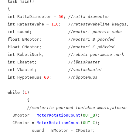
task 
main()
{
int 
RattaDiameeter = 
56
; 
//ratta diameeter
int 
RatasteVahe = 
110
;
//ra
tastevaheline kaugus, t
int 
suund;
//mootori pöörete vahe
float 
BMootor;
//mootori B pöörded
float 
CMootor;
//mootori C pöörded
int 
RobotiNurk;
//roboti pööramise nurk
int 
Lkaatet;
//lähiskaatet
int 
Vkaatet;
//vastaskaatet
int 
Hypotenuus=
60
;
//hüpotenuus
while 
(
1
)
{
//mootorite pöörded loetakse muutujatesse
BMootor = 
MotorRotationCount
(
OUT_B
);
CMootor = 
MotorRotationCount
(
OUT_C
);
suund = BMootor - CMootor; 