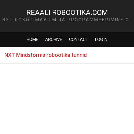
REAALI ROBOOTIKA.COM
NXT ROBOTIMAAILM JA PROGRAMMEERIMINE C-
KEELES
HOME
ARCHIVE
CONTACT
LOG IN
NXT Mindstorms robootika tunnid