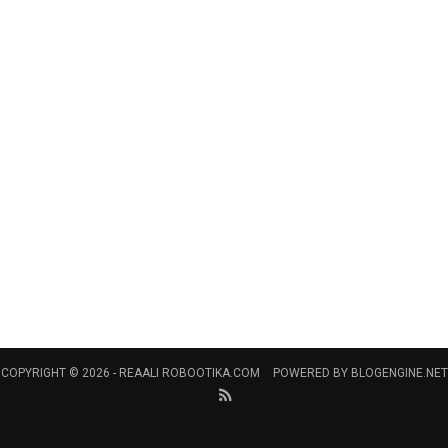
COPYRIGHT © 2026 -
REAALI ROBOOTIKA.COM
POWERED BY
BLOGENGINE.NET