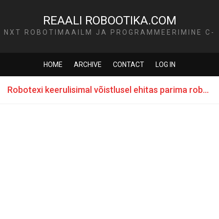
REAALI ROBOOTIKA.COM
NXT ROBOTIMAAILM JA PROGRAMMEERIMINE C-
KEELES
HOME
ARCHIVE
CONTACT
LOG IN
Robotexi keerulisimal võistlusel ehitas parima roboti Robootika.COM