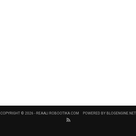
COPYRIGHT © 2026 -
REAALI ROBOOTIKA.COM
POWERED BY
BLOGENGINE.NET