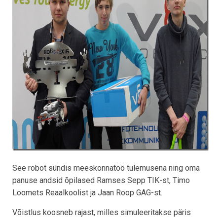
See robot sündis meeskonnatöö tulemusena ning oma
panuse andsid õpilased Ramses Sepp TIK-st, Timo
Loomets Reaalkoolist ja Jaan Roop GAG-st.
Võistlus koosneb rajast, milles simuleeritakse päris