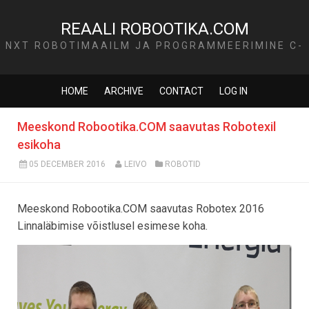
REAALI ROBOOTIKA.COM
NXT ROBOTIMAAILM JA PROGRAMMEERIMINE C-
KEELES
HOME
ARCHIVE
CONTACT
LOG IN
Meeskond Robootika.COM saavutas Robotexil
esikoha
05 DECEMBER 2016
LEIVO
ROBOTID
Meeskond Robootika.COM saavutas Robotex 2016
Linnaläbimise võistlusel esimese koha.