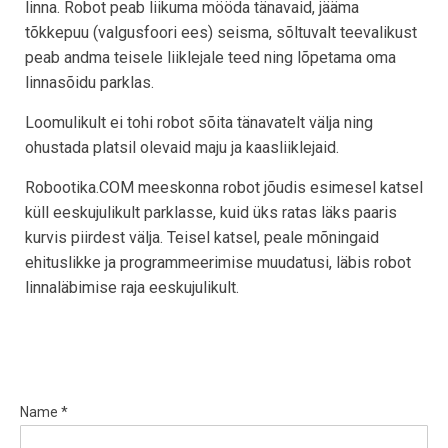
linna. Robot peab liikuma mööda tänavaid, jääma
tõkkepuu (valgusfoori ees) seisma, sõltuvalt teevalikust
peab andma teisele liiklejale teed ning lõpetama oma
linnasõidu parklas.
Loomulikult ei tohi robot sõita tänavatelt välja ning
ohustada platsil olevaid maju ja kaasliiklejaid.
Robootika.COM meeskonna robot jõudis esimesel katsel
küll eeskujulikult parklasse, kuid üks ratas läks paaris
kurvis piirdest välja. Teisel katsel, peale mõningaid
ehituslikke ja programmeerimise muudatusi, läbis robot
linnaläbimise raja eeskujulikult.
Name *