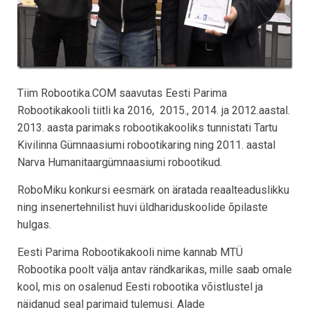
Tiim Robootika.COM saavutas Eesti Parima
Robootikakooli tiitli ka 2016, 2015., 2014. ja 2012.aastal.
2013. aasta parimaks robootikakooliks tunnistati Tartu
Kivilinna Gümnaasiumi robootikaring ning 2011. aastal
Narva Humanitaargümnaasiumi robootikud.
RoboMiku konkursi eesmärk on äratada reaalteaduslikku
ning insenertehnilist huvi üldhariduskoolide õpilaste
hulgas.
Eesti Parima Robootikakooli nime kannab MTÜ
Robootika poolt välja antav rändkarikas, mille saab omale
kool, mis on osalenud Eesti robootika võistlustel ja
näidanud seal parimaid tulemusi. Alade