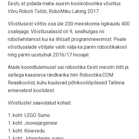
Eesti, et pidada maha suurim koolirobootika võistlus
Võru Roboti Tsõõr, RoboMiku Lahing 2017.
Võistlusest võttis osa üle 200 meeskonna ligikaudu 400
osalejaga. Võistlusalasid oli 9, sealhulgas nii
robotiehitamist kui ka lihtsalt programmeerimist. Peale
võistlusalade võitjate valiti välja ka parim robootikakool
ning parim uustulnuk 2016/17 hooajal.
Alade koondtulemusel sai robootika Eesti meistri tiitli ja
sellega kaasneva rändkarika tiim Robootika.COM
Reaalkoolist, kuhu kuuluvad põhikooliõpilased Tallinna
erinevatest koolidest.
Võistlustel saavutatud kohad:
1. koht: LEGO Sumo
1. koht: Joonejärgimine
1. koht: Köievedu
1. koht: Juhendajate sumo