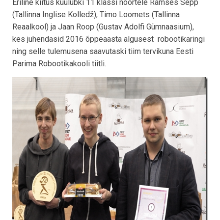
Eriline kiitus kuulubki 11 klassi noortele Ramses Sepp
(Tallinna Inglise Kolledž), Timo Loomets (Tallinna
Reaalkool) ja Jaan Roop (Gustav Adolfi Gümnaasium),
kes juhendasid 2016 õppeaasta algusest robootikaringi
ning selle tulemusena saavutaski tiim tervikuna Eesti
Parima Robootikakooli tiitli.