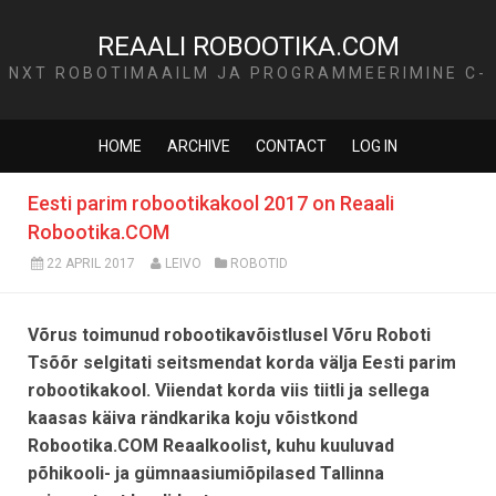
REAALI ROBOOTIKA.COM
NXT ROBOTIMAAILM JA PROGRAMMEERIMINE C-
KEELES
HOME
ARCHIVE
CONTACT
LOG IN
Eesti parim robootikakool 2017 on Reaali
Robootika.COM
22 APRIL 2017
LEIVO
ROBOTID
Võrus toimunud robootikavõistlusel Võru Roboti
Tsõõr selgitati seitsmendat korda välja Eesti parim
robootikakool. Viiendat korda viis tiitli ja sellega
kaasas käiva rändkarika koju võistkond
Robootika.COM Reaalkoolist, kuhu kuuluvad
põhikooli- ja gümnaasiumiõpilased Tallinna