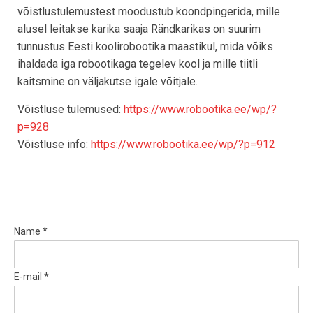
võistlustulemustest moodustub koondpingerida, mille
alusel leitakse karika saaja Rändkarikas on suurim
tunnustus Eesti koolirobootika maastikul, mida võiks
ihaldada iga robootikaga tegelev kool ja mille tiitli
kaitsmine on väljakutse igale võitjale.
Võistluse tulemused:
https://www.robootika.ee/wp/?
p=928
Võistluse info:
https://www.robootika.ee/wp/?p=912
Name *
E-mail *