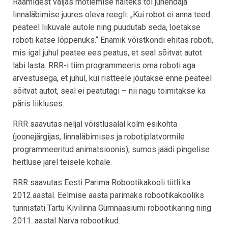
Raamidest väljas mõtlemise näiteks tõi juhendaja
linnaläbimise juures oleva reegli: „Kui robot ei anna teed
peateel liikuvale autole ning puudutab seda, loetakse
roboti katse lõppenuks.“ Enamik võistkondi ehitas roboti,
mis igal juhul peatee ees peatus, et seal sõitvat autot
läbi lasta. RRR-i tiim programmeeris oma roboti aga
arvestusega, et juhul, kui ristteele jõutakse enne peateel
sõitvat autot, seal ei peatutagi – nii nagu toimitakse ka
päris liikluses.
RRR saavutas neljal võistlusalal kolm esikohta
(joonejärgijas, linnaläbimises ja robotiplatvormile
programmeeritud animatsioonis), sumos jäädi pingelise
heitluse järel teisele kohale.
RRR saavutas Eesti Parima Robootikakooli tiitli ka
2012.aastal. Eelmise aasta parimaks robootikakooliks
tunnistati Tartu Kivilinna Gümnaasiumi robootikaring ning
2011. aastal Narva robootikud.