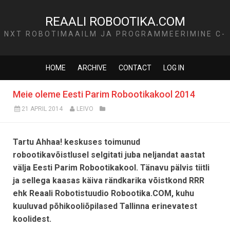
REAALI ROBOOTIKA.COM
NXT ROBOTIMAAILM JA PROGRAMMEERIMINE C-
KEELES
HOME
ARCHIVE
CONTACT
LOG IN
Meie oleme Eesti Parim Robootikakool 2014
21 APRIL 2014
LEIVO
Tartu Ahhaa! keskuses toimunud
robootikavõistlusel selgitati juba neljandat aastat
välja Eesti Parim Robootikakool. Tänavu pälvis tiitli
ja sellega kaasas käiva rändkarika võistkond RRR
ehk Reaali Robotistuudio Robootika.COM, kuhu
kuuluvad põhikooliõpilased Tallinna erinevatest
koolidest.