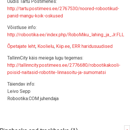
Uudis Tartu Postimehes:
http://tartu.postimees.ee/2767530/noored-robootikud-
panid-mangu-koik-oskused
Võistluse info:
http://robootika.ee/index.php/RoboMiku_lahing_ja_Jr.FLL
Õpetajate leht
,
Koolielu
,
Kiip.ee
,
ERR haridusuudised
TallinnCity käis meiega lugu tegemas:
http://tallinncity.postimees.ee/2776680/robootikakooli-
poisid-naitasid-robotite-linnasoitu-ja-sumomatsi
Täiendav info:
Leivo Sepp
Robootika.COM juhendaja