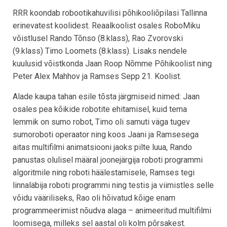
RRR koondab robootikahuvilisi põhikooliõpilasi Tallinna
erinevatest koolidest. Reaalkoolist osales RoboMiku
võistlusel Rando Tõnso (8.klass), Rao Zvorovski
(9.klass) Timo Loomets (8.klass). Lisaks nendele
kuulusid võistkonda Jaan Roop Nõmme Põhikoolist ning
Peter Alex Mahhov ja Ramses Sepp 21. Koolist.
Alade kaupa tahan esile tõsta järgmiseid nimed: Jaan
osales pea kõikide robotite ehitamisel, kuid tema
lemmik on sumo robot, Timo oli samuti väga tugev
sumoroboti operaator ning koos Jaani ja Ramsesega
aitas multifilmi animatsiooni jaoks pilte luua, Rando
panustas olulisel määral joonejärgija roboti programmi
algoritmile ning roboti häälestamisele, Ramses tegi
linnaläbija roboti programmi ning testis ja viimistles selle
võidu vääriliseks, Rao oli hõivatud kõige enam
programmeerimist nõudva alaga – animeeritud multifilmi
loomisega, milleks sel aastal oli kolm põrsakest.