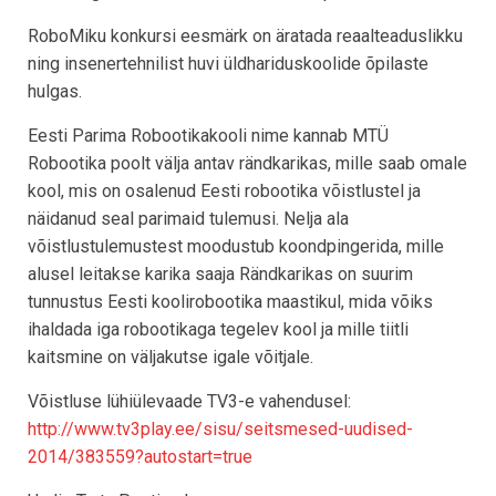
RoboMiku konkursi eesmärk on äratada reaalteaduslikku
ning insenertehnilist huvi üldhariduskoolide õpilaste
hulgas.
Eesti Parima Robootikakooli nime kannab MTÜ
Robootika poolt välja antav rändkarikas, mille saab omale
kool, mis on osalenud Eesti robootika võistlustel ja
näidanud seal parimaid tulemusi. Nelja ala
võistlustulemustest moodustub koondpingerida, mille
alusel leitakse karika saaja Rändkarikas on suurim
tunnustus Eesti koolirobootika maastikul, mida võiks
ihaldada iga robootikaga tegelev kool ja mille tiitli
kaitsmine on väljakutse igale võitjale.
Võistluse lühiülevaade TV3-e vahendusel:
http://www.tv3play.ee/sisu/seitsmesed-uudised-
2014/383559?autostart=true