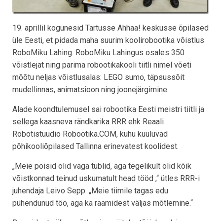
19. aprillil kogunesid Tartusse Ahhaa! keskusse õpilased
üle Eesti, et pidada maha suurim koolirobootika võistlus
RoboMiku Lahing. RoboMiku Lahingus osales 350
võistlejat ning parima robootikakooli tiitli nimel võeti
mõõtu neljas võistlusalas: LEGO sumo, täpsussõit
mudellinnas, animatsioon ning joonejärgimine.
Alade koondtulemusel sai robootika Eesti meistri tiitli ja
sellega kaasneva rändkarika RRR ehk Reaali
Robotistuudio Robootika.COM, kuhu kuuluvad
põhikooliõpilased Tallinna erinevatest koolidest.
„Meie poisid olid väga tublid, aga tegelikult olid kõik
võistkonnad teinud uskumatult head tööd ,“ ütles RRR-i
juhendaja Leivo Sepp. „Meie tiimile tagas edu
pühendunud töö, aga ka raamidest väljas mõtlemine.“