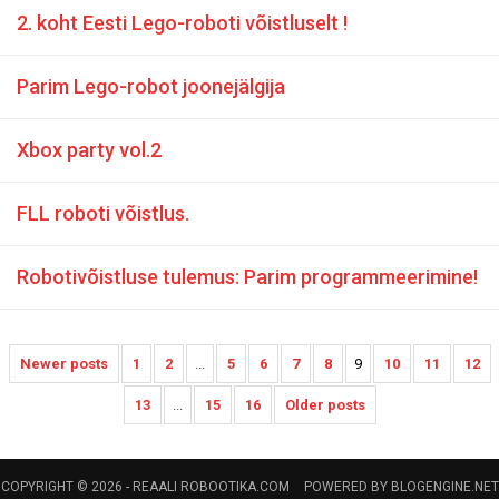
2. koht Eesti Lego-roboti võistluselt !
Parim Lego-robot joonejälgija
Xbox party vol.2
FLL roboti võistlus.
Robotivõistluse tulemus: Parim programmeerimine!
Newer posts
1
2
...
5
6
7
8
9
10
11
12
13
...
15
16
Older posts
COPYRIGHT © 2026 -
REAALI ROBOOTIKA.COM
POWERED BY
BLOGENGINE.NET