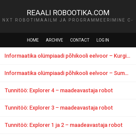
REAALI ROBOOTIKA.COM
NXT ROBOTIMAAILM JA PROGRAMMEERIMINE C-
KEELES
HOME
ARCHIVE
CONTACT
LOG IN
Informaatika olümpiaadi põhikooli eelvoor – Kurgipeenar
Informaatika olümpiaadi põhikooli eelvoor – Summa arvutamine
Tunnitöö: Explorer 4 – maadeavastaja robot
Tunnitöö: Explorer 3 – maadeavastaja robot
Tunnitöö: Explorer 1 ja 2 – maadeavastaja robot