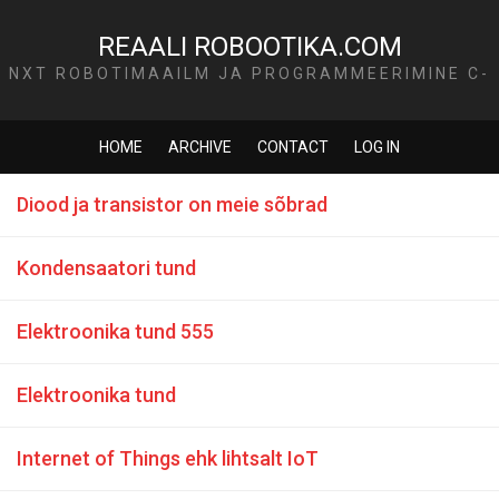
REAALI ROBOOTIKA.COM
NXT ROBOTIMAAILM JA PROGRAMMEERIMINE C-
KEELES
HOME
ARCHIVE
CONTACT
LOG IN
Diood ja transistor on meie sõbrad
Kondensaatori tund
Elektroonika tund 555
Elektroonika tund
Internet of Things ehk lihtsalt IoT