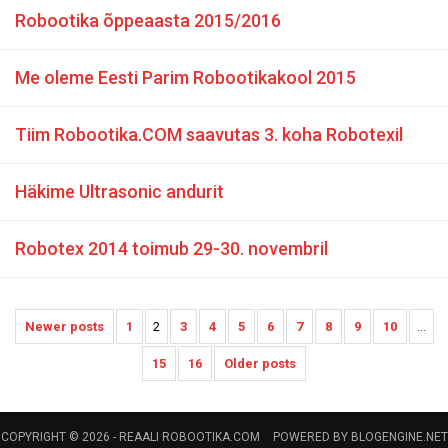
Robootika õppeaasta 2015/2016
Me oleme Eesti Parim Robootikakool 2015
Tiim Robootika.COM saavutas 3. koha Robotexil
Häkime Ultrasonic andurit
Robotex 2014 toimub 29-30. novembril
Newer posts
1
2
3
4
5
6
7
8
9
10
...
15
16
Older posts
COPYRIGHT © 2026 -
REAALI ROBOOTIKA.COM
POWERED BY
BLOGENGINE.NET