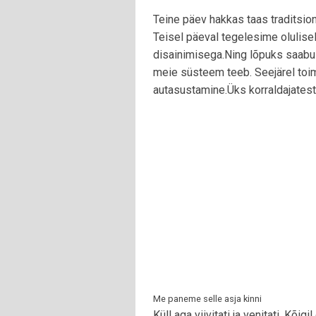
Teine päev hakkas taas traditsio
Teisel päeval tegelesime olulise
disainimisega.Ning lõpuks saabu
meie süsteem teeb. Seejärel toim
autasustamine.Üks korraldajatest 
Me paneme selle asja kinni
Küll aga viivitati ja venitati. Kõigi