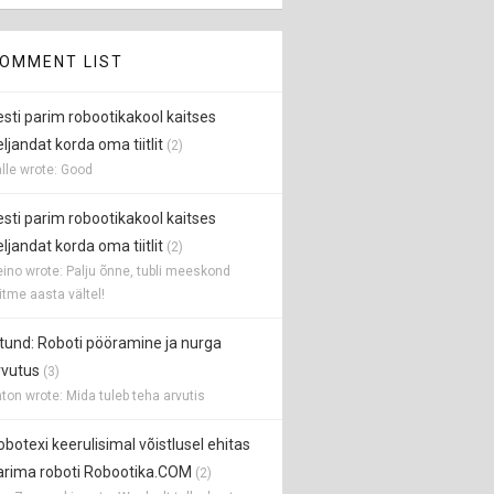
OMMENT LIST
esti parim robootikakool kaitses
ljandat korda oma tiitlit
(2)
lle wrote: Good
esti parim robootikakool kaitses
ljandat korda oma tiitlit
(2)
ino wrote: Palju õnne, tubli meeskond
tme aasta vältel!
 tund: Roboti pööramine ja nurga
rvutus
(3)
ton wrote: Mida tuleb teha arvutis
obotexi keerulisimal võistlusel ehitas
arima roboti Robootika.COM
(2)