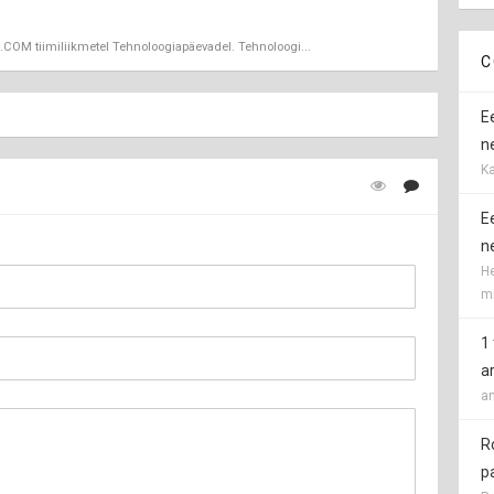
ka.COM tiimiliikmetel Tehnoloogiapäevadel. Tehnoloogi...
C
E
ne
Ka
E
ne
He
mi
1
a
an
R
p