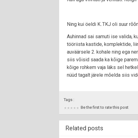
Ning kui öeldi K..TKJ oli suur rõõ
Auhinnad sai samuti ise valida, ku
tööriista kastide, komplektide, liim
auväärsele 2. kohale ning ega ne
siis võisid saada ka kõige parema,
kõige rohkem vaja läks sel hetkel.
nüüd tagalt järele mõelda siis vide
Tags :
Be the first to rate this post
Related posts