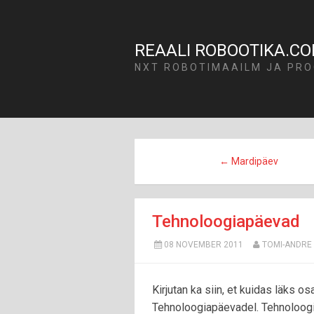
REAALI ROBOOTIKA.C
NXT ROBOTIMAAILM JA PRO
← Mardipäev
Tehnoloogiapäevad
08 NOVEMBER 2011
TOMI-ANDRE
Kirjutan ka siin, et kuidas läks 
Tehnoloogiapäevadel. Tehnoloogi