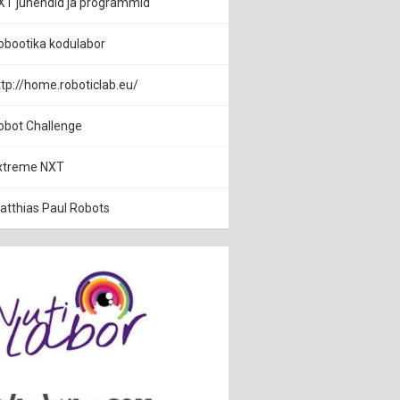
XT juhendid ja programmid
obootika kodulabor
ttp://home.roboticlab.eu/
obot Challenge
xtreme NXT
atthias Paul Robots