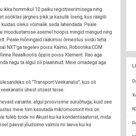
 ikka hommikul 10 paiku registreerimisega ning
t sööklas järgnes pikk ja kasulik loeng, kus räägiti
g kuidas oleks võimalik seda lahendada. Peale
ade moodustamise asemel hoopis mingid mängud ning
lt. Peale mõningaid rääkimisi õnnestus siiski teha
ätsal NXT'ga tegelev poiss Kaimo, Robootika.COM
allinna Reaalkoolis õppis poiss Klement. Rao aga
onda nagu ta algul oli plaaninud. Meie omadega aga
L
D
lesandeks oli "Transport Veekanalis", kus oli
veekanalis ühest otsast teise.
X
evaid variante: algul proovisime suruõhuga, kuid see
 otsustas meie tiim kasutada mikromootorit mis on
N
e tuleb toide nii Akust kui ka kondentsaatorist, mida
R
sel päeval jõudsime valmis nii laeva kui ka