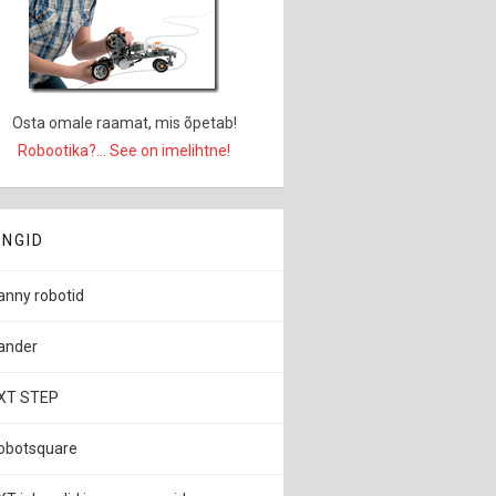
Osta omale raamat, mis õpetab!
Robootika?... See on imelihtne!
INGID
anny robotid
ander
XT STEP
obotsquare