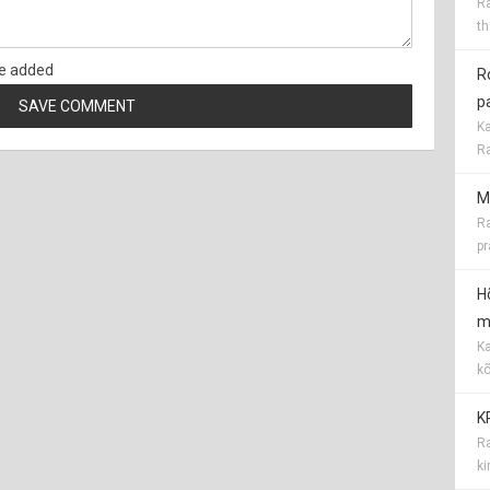
Ra
th
e added
R
p
Ka
Ra
M
Ra
pr
H
me
Ka
kõ
K
Ra
ki