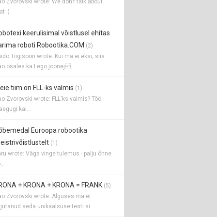
o Zvorovski wrote: We don't talk about
at :)
obotexi keerulisimal võistlusel ehitas
arima roboti Robootika.COM
(2)
ido Tiigisoon wrote: Kui ma ei eksi, siis
o osales ka Lego joonej...
eie tiim on FLL-ks valmis
(1)
o Zvorovski wrote: FLL'ks valmis? Töö
aegugi käi...
õbemedal Euroopa robootika
istrivõistlustelt
(1)
ru wrote: Väga vinge tulemus - palju õnne
...
RONA + KRONA + KRONA = FRANK
(5)
o Zvorovski wrote: Alguses ma ei
rjutanud seda unikaalsuse testi si...