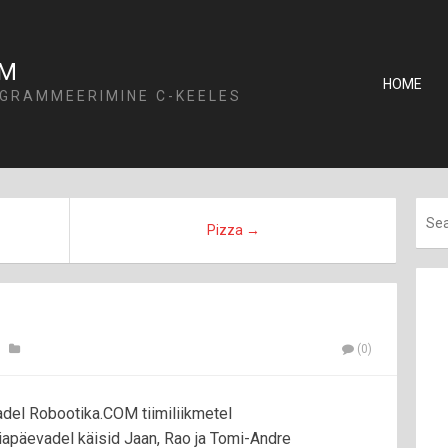
OM
HOME
GRAMMEERIMINE C-KEELES
Pizza →
(0)
osadel Robootika.COM tiimiliikmetel
apäevadel käisid Jaan, Rao ja Tomi-Andre