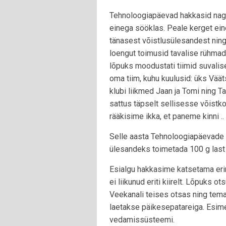
Tehnoloogiapäevad hakkasid nagu
einega sööklas. Peale kerget eine
tänasest võistlusülesandest nin
loengut toimusid tavalise rühm
lõpuks moodustati tiimid suvalise
oma tiim, kuhu kuulusid: üks Vä
klubi liikmed Jaan ja Tomi ning T
sattus täpselt sellisesse võistk
rääkisime ikka, et paneme kinni ..
Selle aasta Tehnoloogiapäevade ü
ülesandeks toimetada 100 g last 
Esialgu hakkasime katsetama erin
ei liikunud eriti kiirelt. Lõpuks
Veekanali teises otsas ning temal
laetakse päikesepatareiga. Esime
vedamissüsteemi.