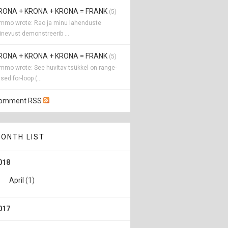
RONA + KRONA + KRONA = FRANK
(5)
immo wrote: Rao ja minu lahenduste
inevust demonstreerib ...
RONA + KRONA + KRONA = FRANK
(5)
mmo wrote: See huvitav tsükkel on range-
sed for-loop (...
omment RSS
ONTH LIST
018
April
(1)
017