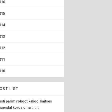
016
015
014
013
012
011
010
OST LIST
esti parim robootikakool kaitses
uuendat korda oma tiitlit