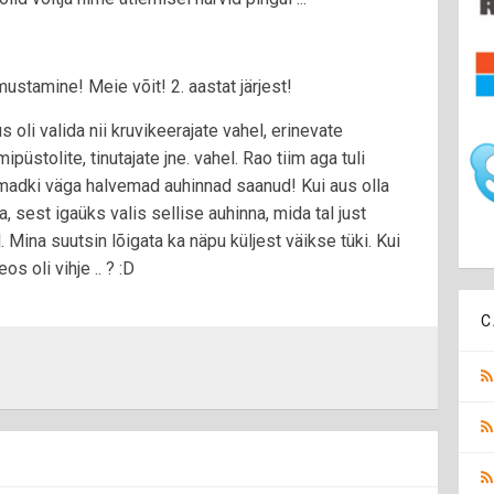
mustamine! Meie võit! 2. aastat järjest!
s oli valida nii kruvikeerajate vahel, erinevate
ipüstolite, tinutajate jne. vahel. Rao tiim aga tuli
madki väga halvemad auhinnad saanud! Kui aus olla
 sest igaüks valis sellise auhinna, mida tal just
 Mina suutsin lõigata ka näpu küljest väikse tüki. Kui
os oli vihje .. ? :D
C