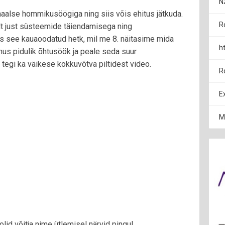
N
naalse hommikusöögiga ning siis võis ehitus jätkuda.
R
lt just süsteemide täiendamisega ning
s see kauaoodatud hetk, mil me 8. näitasime mida
h
us pidulik õhtusöök ja peale seda suur
tegi ka väikese kokkuvõtva piltidest video.
R
E
M
l olid võitja nime ütlemisel närvid pingul ...